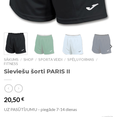
SĀKUMS
/
SHOP
/
SPORTA VEIDI
/
SPĒĻU FORMAS
/
FITNESS
Sieviešu šorti PARIS II
20,50
€
UZ PASŪTĪJUMU – piegāde 7-14 dienas