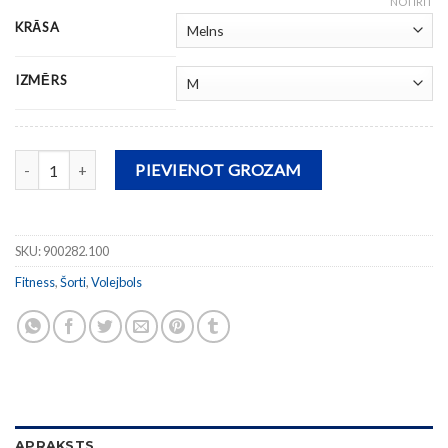
NOTĪRĪT
KRĀSA
IZMĒRS
Sieviešu šorti PARIS II daudzums
PIEVIENOT GROZAM
SKU:
900282.100
Fitness
,
Šorti
,
Volejbols
APRAKSTS