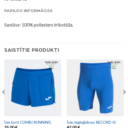
PAPILDU INFORMĀCIJA
Sastāvs: 100% poliesters trikotāža.
SAISTĪTIE PRODUKTI
Īsie šorti COMBI RUNNING
Īsās legingbikses RECORD III
35,00
€
42,00
€