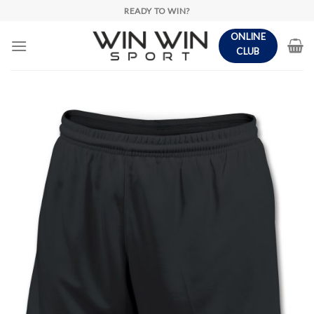
Skip
READY TO WIN?
to
ONLINE
content
CLUB