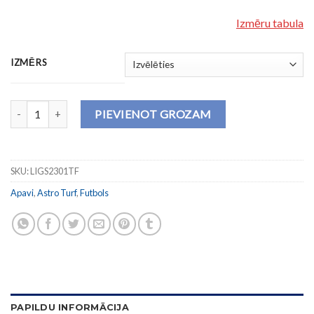
Izmēru tabula
IZMĒRS
Futbola apavi LIGA 5 2301 TURF daudzums
PIEVIENOT GROZAM
SKU:
LIGS2301TF
Apavi
,
Astro Turf
,
Futbols
PAPILDU INFORMĀCIJA