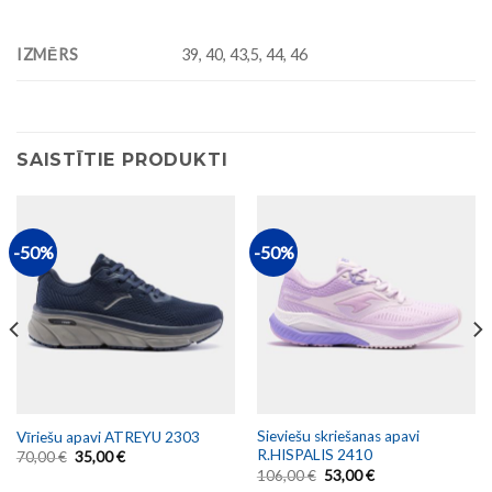
IZMĒRS
39, 40, 43,5, 44, 46
SAISTĪTIE PRODUKTI
-50%
-50%
Sieviešu skriešanas apavi
Vīriešu apavi ATREYU 2303
R.HISPALIS 2410
70,00
€
35,00
€
106,00
€
53,00
€