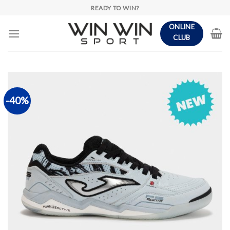
Skip
READY TO WIN?
to
ONLINE
content
CLUB
-40%