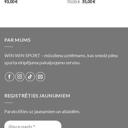
93,00
€
70,00
€
35,00
€
PAR MUMS
WIN WIN SPORT – mūsdienu uzņēmums, kas sniedz pilnu
sporta ekipējuma pakalpojumu servisu.
REĢISTRĒTIES JAUNUMIEM
Parakstīties uz jaunumiem un atlaidēm.