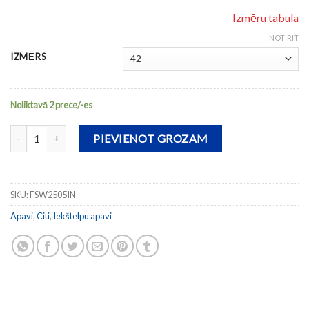
Izmēru tabula
NOTĪRĪT
IZMĒRS
Noliktavā 2 prece/-es
Iekštelpu apavi FS REACTIVE 2505 daudzums
PIEVIENOT GROZAM
SKU:
FSW2505IN
Apavi
,
Citi
,
Iekštelpu apavi