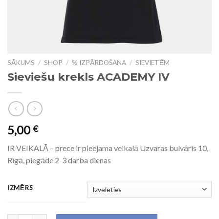
SĀKUMS
/
SHOP
/
% IZPĀRDOŠANA
/
SIEVIETĒM
Sieviešu krekls ACADEMY IV
5,00
€
IR VEIKALĀ – prece ir pieejama veikalā Uzvaras bulvāris 10,
Rīgā, piegāde 2-3 darba dienas
IZMĒRS