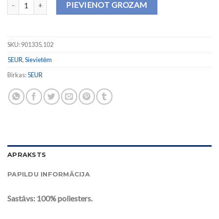
Sieviešu krekls ACADEMY IV daudzums
PIEVIENOT GROZAM
SKU:
901335.102
5EUR
,
Sievietēm
Birkas:
5EUR
APRAKSTS
PAPILDU INFORMĀCIJA
Sastāvs: 100% poliesters.