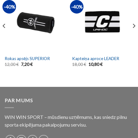
-40%
-40%
Rokas apsējs SUPERIOR
Kapteiņa aproce LEADER
12,00
€
7,20
€
18,00
€
10,80
€
PAR MUMS
WIN WIN SPORT – mūsdienu uzņēmums, kas sniedz pilnu
sporta ekipējuma pakalpojumu servisu.