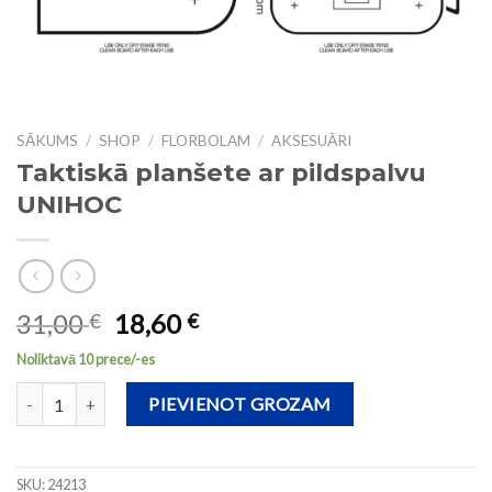
SĀKUMS
/
SHOP
/
FLORBOLAM
/
AKSESUĀRI
Taktiskā planšete ar pildspalvu
UNIHOC
31,00
18,60
€
€
Noliktavā 10 prece/-es
Taktiskā planšete ar pildspalvu UNIHOC daudzums
PIEVIENOT GROZAM
SKU:
24213