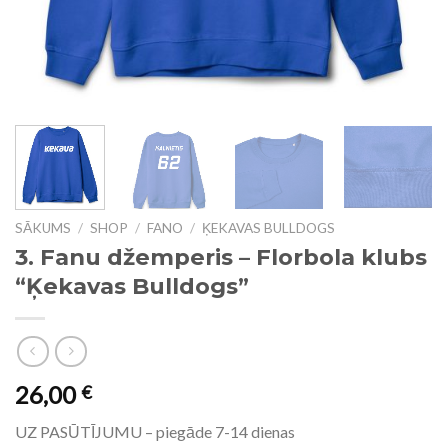
SĀKUMS
/
SHOP
/
FANO
/
ĶEKAVAS BULLDOGS
3. Fanu džemperis – Florbola klubs
“Ķekavas Bulldogs”
26,00
€
UZ PASŪTĪJUMU – piegāde 7-14 dienas