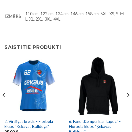
110 cm, 122 cm, 134 cm, 146 cm, 158 cm, 5XL, XS, S, M,
IZMĒRS
L, XL, 2XL, 3XL, 4XL
SAISTĪTIE PRODUKTI
2. Virslīgas krekls – Florbola
6. Fanu džemperis ar kapuci –
klubs “Ķekavas Bulldogs”
Florbola klubs “Ķekavas
Bulldogs”
25,00
€