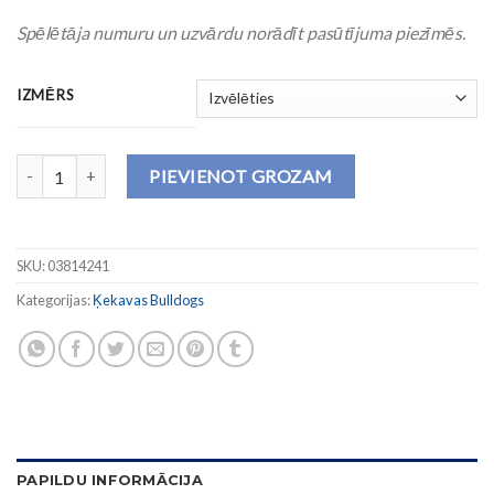
Spēlētāja numuru un uzvārdu norādīt pasūtījuma piezīmēs.
IZMĒRS
3. Fanu džemperis - Florbola klubs "Ķekavas Bulldogs" daudzums
PIEVIENOT GROZAM
SKU:
03814241
Kategorijas:
Ķekavas Bulldogs
PAPILDU INFORMĀCIJA